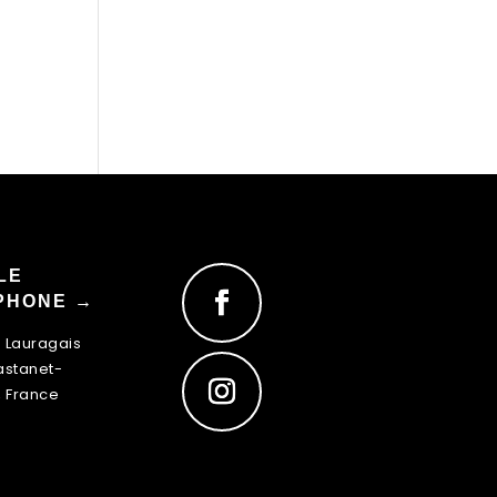
LE
PHONE →
u Lauragais
astanet-
, France