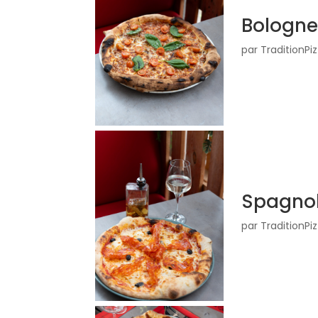
Bologne
par
TraditionP
Spagno
par
TraditionP