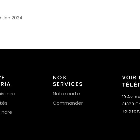
5 Jan 2024
RE
NOS
VOIR 
ERIA
SERVICES
TÉLÉ
istoire
Notre carte
10 Av. d
ités
Commander
31320 C
Tolosan
oindre