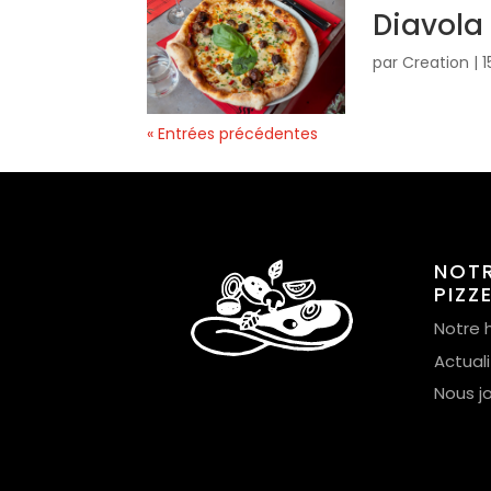
Diavola
par
Creation
|
1
« Entrées précédentes
NOT
PIZZ
Notre h
Actual
Nous j