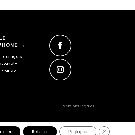
LE
PHONE →
u Lauragais
astanet-
, France
Mentions légales
Fermer la ban
epter
Refuser
Réglages