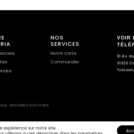
RE
NOS
VOIR 
ERIA
SERVICES
TÉLÉ
istoire
Notre carte
10 Av. d
ités
Commander
31320 C
Tolosan
oindre
ation : MULTIMED SOLUTIONS
re expérience sur notre site.
Acc
s utilisons ou les désactiver dans
les paramètres
.