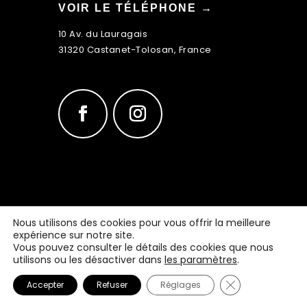
VOIR LE TÉLÉPHONE →
10 Av. du Lauragais
31320 Castanet-Tolosan, France
Tradition Pizza
©2022 | Tous droits réservés.
Nous utilisons des cookies pour vous offrir la meilleure
Réalisation : MULTIMED SOLUTIONS
expérience sur notre site.
Mentions légales
Vous pouvez consulter le détails des cookies que nous
utilisons ou les désactiver dans
les paramètres
.
Fermer la banni
Accepter
Refuser
Réglages