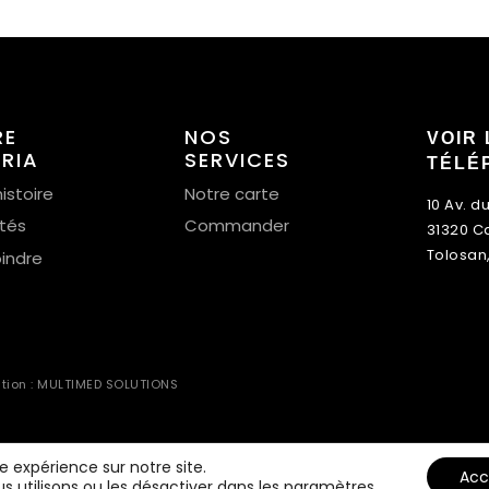
RE
NOS
VOIR 
ERIA
SERVICES
TÉLÉ
istoire
Notre carte
10 Av. d
ités
Commander
31320 C
Tolosan
oindre
ation : MULTIMED SOLUTIONS
re expérience sur notre site.
Acc
s utilisons ou les désactiver dans
les paramètres
.