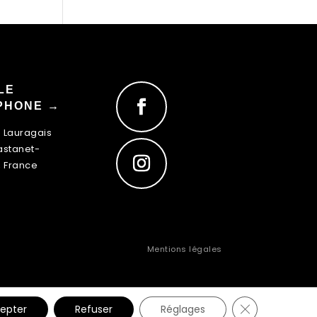
LE
PHONE →
u Lauragais
astanet-
, France
Mentions légales
Fermer la ban
epter
Refuser
Réglages