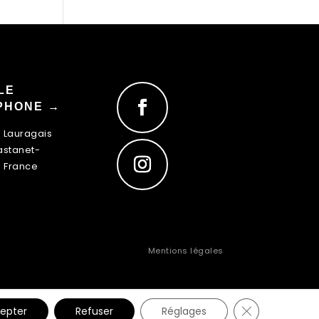
LE
PHONE →
u Lauragais
astanet-
, France
Mentions légales
Fermer la ban
epter
Refuser
Réglages