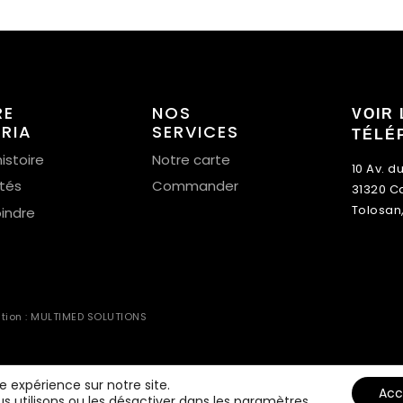
RE
NOS
VOIR 
ERIA
SERVICES
TÉLÉ
istoire
Notre carte
10 Av. d
ités
Commander
31320 C
Tolosan
oindre
ation : MULTIMED SOLUTIONS
re expérience sur notre site.
Acc
s utilisons ou les désactiver dans
les paramètres
.