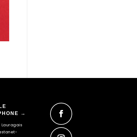
LE
PHONE →
u Lauragais
astanet-