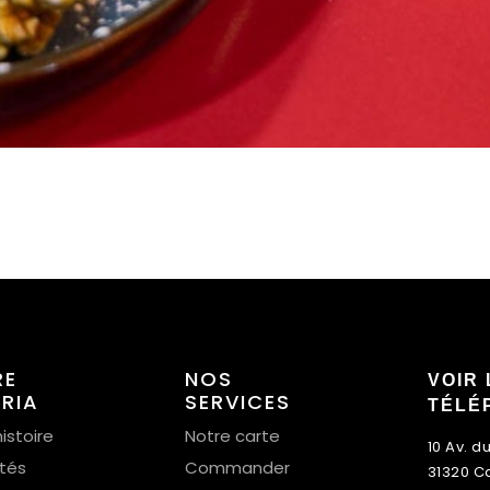
RE
NOS
VOIR 
ERIA
SERVICES
TÉLÉ
istoire
Notre carte
10 Av. d
ités
Commander
31320 C