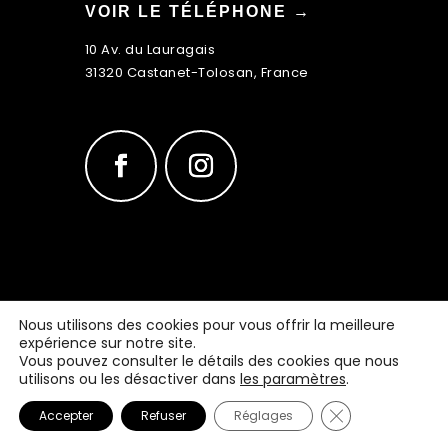
VOIR LE TÉLÉPHONE →
10 Av. du Lauragais
31320 Castanet-Tolosan, France
Tradition Pizza
©2022 | Tous droits réservés.
Nous utilisons des cookies pour vous offrir la meilleure
Réalisation : MULTIMED SOLUTIONS
expérience sur notre site.
Mentions légales
Vous pouvez consulter le détails des cookies que nous
utilisons ou les désactiver dans
les paramètres
.
Fermer la banni
Accepter
Refuser
Réglages