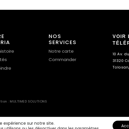
RE
NOS
VOIR 
ERIA
SERVICES
TÉLÉ
istoire
Notre carte
10 Av. d
ités
Commander
31320 C
Tolosan
oindre
ation : MULTIMED SOLUTIONS
re expérience sur notre site.
Acc
s utilisons ou les désactiver dans
les paramètres
.