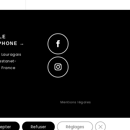
LE
PHONE →
u Lauragais
astanet-
, France
Mentions légales
Fermer la ban
epter
Refuser
Réglages